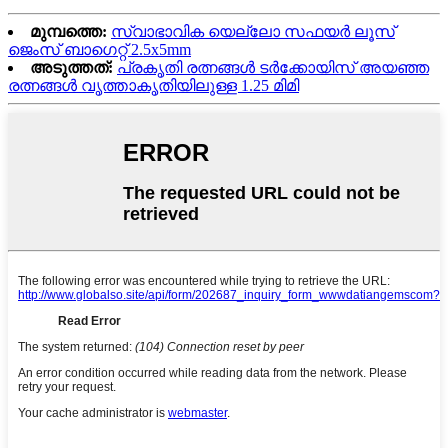
മുമ്പത്തെ:
സ്വാഭാവിക യെല്ലോ സഫയർ ലൂസ്
ജെംസ് ബാഗെറ്റ് 2.5x5mm
അടുത്തത്:
പ്രകൃതി രത്നങ്ങൾ ടർക്കോയിസ് അയഞ്ഞ
രത്നങ്ങൾ വൃത്താകൃതിയിലുള്ള 1.25 മിമി