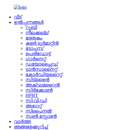
വീട്
ഉൽപ്പന്നങ്ങൾ
റൂബി
നീലക്കല്ല്
മരതകം
കളർ ടൂർമാറ്റിൻ
ടോപസ്
പെരിഡോട്ട്
ഗാർനെറ്റ്
ഡയോപ്സൈഡ്
ടാൻസാനൈറ്റ്
കോർഡിയറൈറ്റ്
സിട്രൈൻ
അക്വാമറൈൻ
സിർക്കോൺ
HPHT
സി.വി.ഡി
അഗേറ്റ്
സ്പൈനൽ
സൺ സ്റ്റോൺ
വാർത്ത
ഞങ്ങളേക്കുറിച്ച്