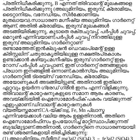
പ്രതിനിധീകരിക്കുന്നു, B എന്നത് ത്രിവാലന്റ് മൂലകങ്ങളെ
പ്രതിനിധീകരിക്കുന്നു (അലുമിനിയം, ഇരുമ്പ്, ക്രോമിയം,
ടൈറ്റാനിയം, വനേഡിയം, സിർക്കോണിയം
മുതലായവ).സാധാരണ മഗ്നീഷ്യ അലുമിനിയം ഗാർനെറ്റ്
ആണ്, അതിൽ ക്രോമിയം, ഇരുമ്പ് മൂലകങ്ങൾ
അടങ്ങിയിരിക്കുന്നു, കൂടാതെ രക്തചുവപ്പ്, പർപ്പിൾ ചുവപ്പ്,
മെറൂൺ എന്നിവയാണ്;പർപ്പിൾ ചുവപ്പ് നിറത്തിലുള്ള
ഇരുമ്പ് അലുമിനിയം ഗാർനെറ്റാണ്
രണ്ടാമത്തേത്.ഇൻക്ലൂഷൻ ഡെവലപ്‌മെന്റ് ഉള്ള
ക്രിസ്റ്റലിന് ചതുരാകൃതിയിലുള്ള നക്ഷത്രപ്രകാശം
ഉണ്ടാക്കാൻ കഴിയും;മഗ്നീഷ്യം ഇരുമ്പ് ഗാർനെറ്റ് ഇളം
റോസ് പർപ്പിൾ ചുവപ്പാണ്, ഇത് ഗാർനെറ്റ് രത്നങ്ങളുടെ
പ്രധാന ഇനങ്ങളിൽ ഒന്നാണ്;കാൽസ്യം അലുമിനിയം
ഗാർനെറ്റിൽ ട്രെയ്സ് വനേഡിയം, ക്രോമിയം
അയോണുകൾ അടങ്ങിയിട്ടുണ്ട്, അതിനാൽ ഇതിനെ
ഏറ്റവും ഉയർന്ന ഗ്രേഡ് ഗ്രീൻ ഇനം എന്ന് വിളിക്കുന്നു.
ത്രിവാലന്റ് കാറ്റേഷനുകളുടെ സമാന ആരം കാരണം,
അവയ്ക്കിടയിൽ ഐസോമോർഫിക് പകരം വയ്ക്കുന്നത്
എളുപ്പമാണ്.ഡിവാലന്റ് കാറ്റേഷനുകൾ
വ്യത്യസ്തമാണ്.CA-യ്ക്ക് mg, Fe, Mn പ്ലാസ്മ
എന്നിവയേക്കാൾ വലിയ ആരം ഉള്ളതിനാൽ, അതിനെ
ഐസോമോർഫിസം ഉപയോഗിച്ച് മാറ്റിസ്ഥാപിക്കുന്നത്
ബുദ്ധിമുട്ടാണ്.അതിനാൽ, ഗാർനെറ്റിനെ സാധാരണയായി
രണ്ട് ശ്രേണികളായി തിരിച്ചിരിക്കുന്നു:
(1) അലുമിനിയം സീരീസ്: mg3al2 (SiO4) 3 － fe3al2 (SiO4) 3