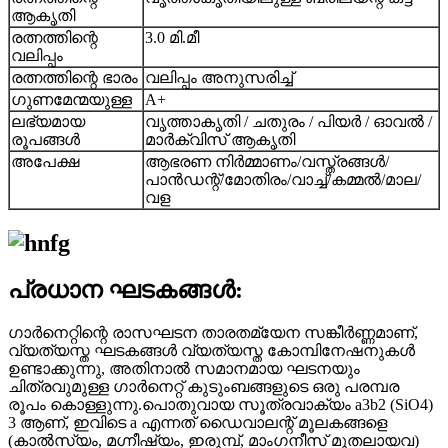
ആകൃതി
രത്നത്തിന്റെ
3.0 മി.മീ
വലിപ്പം
രത്നത്തിന്റെ ഭാരം
വലിപ്പം അനുസരിച്ച്
ഗുണമേന്മയുള്ള
A+
ലഭ്യമായ
വൃത്താകൃതി / ചതുരം / പിയർ / ഓവൽ /
രൂപങ്ങൾ
മാർക്വിസ് ആകൃതി
അപേക്ഷ
ആഭരണ നിർമ്മാണം/വസ്ത്രങ്ങൾ/
പാൻഡന്റ്/മോതിരം/വാച്ച്/കമ്മൽ/മാല/
വള
പ്രധാന ഘടകങ്ങൾ:
ഗാർനെറ്റിന്റെ രാസഘടന താരതമ്യേന സങ്കീർണ്ണമാണ്,
വ്യത്യസ്ത ഘടകങ്ങൾ വ്യത്യസ്ത കോമ്പിനേഷനുകൾ
ഉണ്ടാക്കുന്നു, അതിനാൽ സമാനമായ ഘടനയും
ചിത്രവുമുള്ള ഗാർനെറ്റ് കുടുംബങ്ങളുടെ ഒരു പരമ്പര
രൂപം കൊള്ളുന്നു.പൊതുവായ സൂത്രവാക്യം a3b2 (SiO4)
3 ആണ്, ഇവിടെ a എന്നത് ഡൈവാലന്റ് മൂലകങ്ങളെ
(കാൽസ്യം, മഗ്നീഷ്യം, ഇരുമ്പ്, മാംഗനീസ് മുതലായവ)