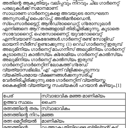
അതിന്റെ ആകൃതിയും വലിപ്പവും നിറവും ചില ഗാർനെറ്റ്
പരലുകൾക്ക് സമാനമാണ്.
സാധാരണ ഗാർനെറ്റുകളെ അവയുടെ രാസഘടന
അനുസരിച്ച് പൈറോപ്പ്, അൽമൻഡൈൻ,
സ്‌പെസാർട്ടൈറ്റ്, ആൻഡ്രാഡൈറ്റ്, ഗ്രോസുലാർ
എന്നിങ്ങനെ ആറ് തരങ്ങളായി തിരിച്ചിരിക്കുന്നു, കൂടാതെ
സാവോറൈറ്റ്, ഹെസോണൈറ്റ്, യുവറോവൈറ്റ്
എന്നിവയാണ് വകഭേദങ്ങൾ.ഗാർനെറ്റ് രണ്ട് സോളിഡ്
ലായനി സീരീസ് ഉണ്ടാക്കുന്നു: (1) റെഡ് ഗാർനെറ്റ് ഇരുമ്പ്
അലുമിനിയം ഗാർനെറ്റ് മാംഗനീസ് അലുമിനിയം ഗാർനെറ്റ്
കൂടാതെ;(2) കാൽസ്യം ക്രോമിയം ഗാർനെറ്റ് കാൽസ്യം
അലുമിനിയം ഗാർനെറ്റ് കാൽസ്യം ഇരുമ്പ്
ഗാർനെറ്റ്.ഗാർനെറ്റിന് ലോകത്ത് ഗ്രേഡ്
വ്യത്യാസമില്ല."എ" എന്ന് വിളിക്കപ്പെടുന്നവ
വ്യക്തിപരമായ വീക്ഷണങ്ങൾക്കനുസരിച്ച്
വേർതിരിച്ചിരിക്കുന്നു.ഒരേ ഗാർനെറ്റിന് വ്യത്യസ്ത
കൈകളിൽ വ്യത്യസ്ത സംഖ്യകൾ പറയാൻ കഴിയും.[1]
പേര്
സ്വാഭാവിക മഞ്ഞ മാണിക്യം
ഉത്ഭവ സ്ഥലം
ചൈന
രത്നത്തിന്റെ തരം
സ്വാഭാവികം
രത്നത്തിന്റെ നിറം
മഞ്ഞ
രത്ന മെറ്റീരിയൽ
മാണിക്യം
രത്നത്തിന്റെ
വൃത്താകൃതിയിലുള്ള ബ്രില്യന്റ് കട്ട്