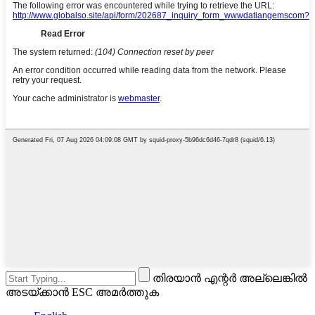
തിരയാൻ എന്റർ അല്ലെങ്കിൽ
അടയ്ക്കാൻ ESC അമർത്തുക