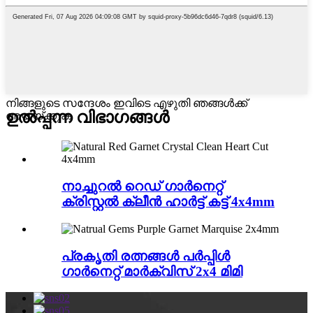
നിങ്ങളുടെ സന്ദേശം ഇവിടെ എഴുതി ഞങ്ങൾക്ക്
ഉൽപ്പന്ന വിഭാഗങ്ങൾ
അയയ്ക്കുക
നാച്ചുറൽ റെഡ് ഗാർനെറ്റ്
ക്രിസ്റ്റൽ ക്ലീൻ ഹാർട്ട് കട്ട് 4x4mm
പ്രകൃതി രത്നങ്ങൾ പർപ്പിൾ
ഗാർനെറ്റ് മാർക്വിസ് 2x4 മിമി