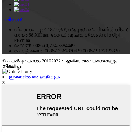
വരിക്കാർ
വിലാസം:
റൂം C18-19,3/F, ന്യൂ ജ്വല്ലറി ബിൽഡിംഗ്,
നമ്പർ.68 XiHuan റോഡ്, വുഷൗ, ഗ്വാങ്‌സി സിറ്റി,
PRchina
ഫോൺ:
0086-(0)774-3884449
ഹോട്ട്‌ലൈൻ:
0086-13367870429,0086-19172123320
© പകർപ്പവകാശം 20102022 : എല്ലാ അവകാശങ്ങളും
നിക്ഷിപ്തം.
ഇമെയിൽ അയയ്ക്കുക
x