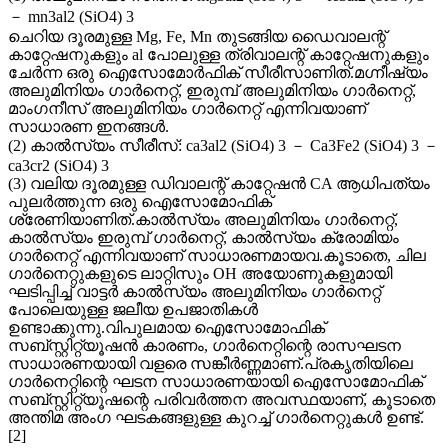
－ mn3al2 (SiO4) 3
ചെറിയ ദൂരമുള്ള Mg, Fe, Mn തുടങ്ങിയ ഡൈവാലന്റ്
കാറ്റേഷനുകളും al പോലുള്ള ത്രിവാലന്റ് കാറ്റേഷനുകളും
ചേർന്ന ഒരു ഐസോമോർഫിക് സീരീസാണിത്.മഗ്നീഷ്യം
അലുമിനിയം ഗാർനെറ്റ്, ഇരുമ്പ് അലുമിനിയം ഗാർനെറ്റ്,
മാംഗനീസ് അലുമിനിയം ഗാർനെറ്റ് എന്നിവയാണ്
സാധാരണ ഇനങ്ങൾ.
(2) കാൽസ്യം സീരീസ്: ca3al2 (SiO4) 3 － Ca3Fe2 (SiO4) 3 －
ca3cr2 (SiO4) 3
(3) വലിയ ദൂരമുള്ള ഡിവാലന്റ് കാറ്റേഷൻ CA ആധിപത്യം
പുലർത്തുന്ന ഒരു ഐസോമോഫിക്
ശ്രേണിയാണിത്.കാൽസ്യം അലുമിനിയം ഗാർനെറ്റ്,
കാൽസ്യം ഇരുമ്പ് ഗാർനെറ്റ്, കാൽസ്യം ക്രോമിയം
ഗാർനെറ്റ് എന്നിവയാണ് സാധാരണമായവ.കൂടാതെ, ചില
ഗാർനെറ്റുകളുടെ ലാറ്റിസും OH അയോണുകളുമായി
ഘടിപ്പിച്ച് വാട്ടർ കാൽസ്യം അലുമിനിയം ഗാർനെറ്റ്
പോലെയുള്ള ജലീയ ഉപജാതികൾ
ഉണ്ടാക്കുന്നു.വിപുലമായ ഐസോമോഫിക്
സബ്സ്റ്റിറ്റ്യൂഷൻ കാരണം, ഗാർനെറ്റിന്റെ രാസഘടന
സാധാരണയായി വളരെ സങ്കീർണ്ണമാണ്.പ്രകൃതിയിലെ
ഗാർനെറ്റിന്റെ ഘടന സാധാരണയായി ഐസോമോഫിക്
സബ്സ്റ്റിറ്റ്യൂഷന്റെ പരിവർത്തന അവസ്ഥയാണ്, കൂടാതെ
അന്തിമ അംഗ ഘടകങ്ങളുള്ള കുറച്ച് ഗാർനെറ്റുകൾ ഉണ്ട്.
[2]