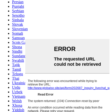
Persian
Punjabi
Serbian
Sesotho
Sinhala
Slovak
Slovenian
Somali
Samoan
Scots Gaelic
Shona
Sindhi
Sundanese
Swahili
Tajik
Tamil
Telugu
Thai
Ukrainian
Urdu
Uzbek
Vietnamese
Welsh
Xhosa
Yiddish